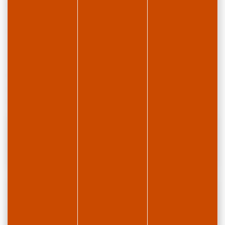
Niché au cœur du Parc naturel régional du Haut-Jura, le
domaine de ski de fond de la Station des Rousses a été
récompensé par la plus haute distinction du
label Nordic
France
(5 Sapins, excellence en ski de fond, activités,
services et environnement).
Sur les domaines de ski de fond dans le Jura,
les
animaux sont autorisés uniquement sur les
espaces “liberté”
pour le confort de tous.
Domaine nordique de la
Station des Rousses