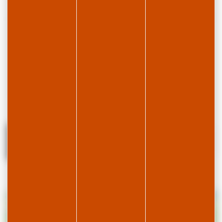
Vous partagerez toujours de bons moments avec des
professionnels
passionnés de la montagne jurassienne
! Ils vous dévoileront les secrets de la station lors de
sortie à la journée, demi-journée ou en nocturne. A
travers les forêts et les combes franco-suisses, à l’affût
des traces d’animaux sauvages et à la découverte de
notre patrimoine, vous vivrez une véritable expérience
enrichissante.
Filtrer la
Carte
recherche
+
FERME