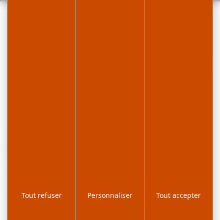
Le ski de fond dans les
Montagnes du Jura
Achetez mon pass
Ouvertures des pistes
Plan des pistes ski de fond
Pour les amoureux des
grands espaces
, le massif du
Jura à ski de fond est un vrai
paradis
sur terre. Des
parcours infinis
au cœur des
forêts et des combes
jurassiennes
font de la Station des Rousses le plus
grand domaine nordique de France et l’un des plus
grands d’Europe avec près de
150 km de pistes
.
Le ski de fond est profondément enraciné dans
Tout refuser
Personnaliser
Tout accepter
l’identité des Montagnes du Jura
. Il incarne une
véritable philosophie, une manière de vivre au quotidien !