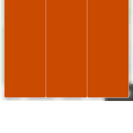
-
2
Page météo
Je réserve
19°C
Agenda
Randonnées
Webcams
|
©
contributors
Leaflet
OpenStreetMap
3
résultat(s)
✕