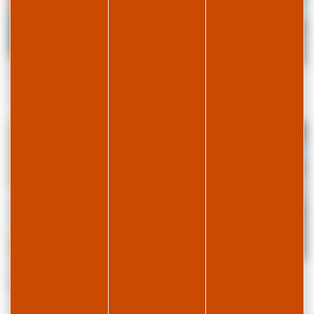
O'Zest bar
Le Chalet du Lac
HAUTS DE BIENNE
LES ROUSSES
Chez Paupotte Café-Bar-
Ô P'tit Bois
Restaurant
BOIS-D'AMONT
PREMANON