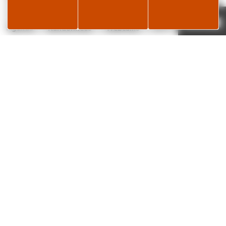
Page météo
Je réserve
23°C
Agenda
Randonnées
Webcams
Restaurant Le Refuge
EMMJO
LES ROUSSES
LES ROUSSES