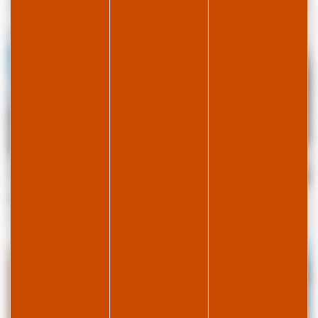
32
résultat(s)
Jura-Track
Le Chalet
PREMANON
LAMOURA