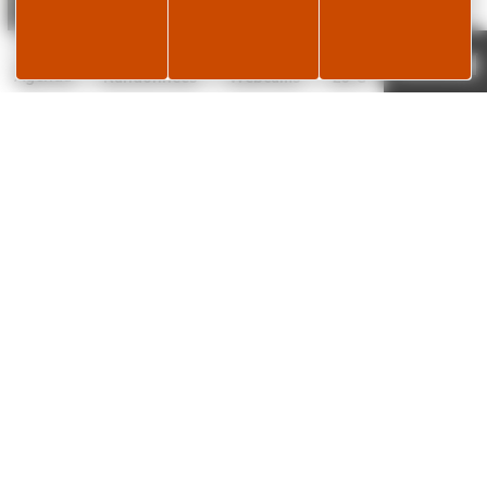
Je réserve
Page météo
Agenda
Randonnées
Webcams
26°C
METTRE A JOUR LE PLANNING DES
DISPONIBILITÉS DE MON HÉBERGEMENT
✕
APPLICATION
NEWSLETTER
MOBILE
L’histoire de la lunette… « pour en prendre
plein les yeux ! »
Un musée unique en France, une collection exceptionnelle à découvrir, une
visite passionnante pour petits et grands… et si vous veniez y « voir plus
clair » ?