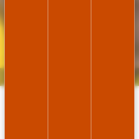
Accueil
En hiver
Activités indoor et musées
Loisirs
sportifs indoor
Les activités sportives à faire en
cas de pluie
Même lorsque la météo est capricieuse, la
Station des
Rousses
vous réserve de belles expériences à vivre en
intérieur. Les activités indoor permettent de profiter