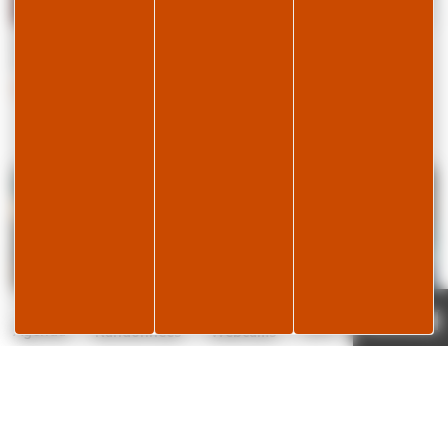
Les Souterrains du
Patinoire/piste de roller
Commando Games
de l'Espace des Mondes
Polaires Paul-Émile
LES ROUSSES
Victor
PREMANON
Page météo
Je réserve
18°C
Agenda
Randonnées
Webcams
Le Stud'IO
Keep Form and Play - LES
ROUSSES
LES ROUSSES
LES ROUSSES