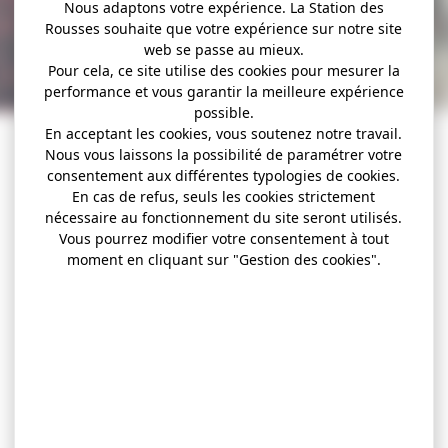
Nous adaptons votre expérience. La Station des
Rousses souhaite que votre expérience sur notre site
web se passe au mieux.
Pour cela, ce site utilise des cookies pour mesurer la
performance et vous garantir la meilleure expérience
possible.
En acceptant les cookies, vous soutenez notre travail.
Nous vous laissons la possibilité de paramétrer votre
consentement aux différentes typologies de cookies.
En cas de refus, seuls les cookies strictement
nécessaire au fonctionnement du site seront utilisés.
Vous pourrez modifier votre consentement à tout
moment en cliquant sur "Gestion des cookies".