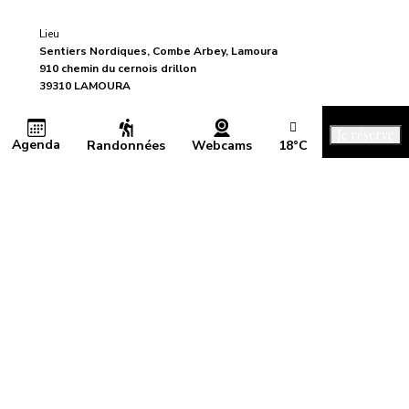
Lieu
Sentiers Nordiques, Combe Arbey, Lamoura
910 chemin du cernois drillon
39310 LAMOURA
Consulter le site Internet
Je réserve
Page météo
Agenda
Randonnées
Webcams
18°C
✕
Ajouter à mon agenda Google
Description
Je vous propose de venir à la maison rencontrer les chiens heureux dans
leur environnement: 4000m² de verdure et d'aires de repos pour leur
plus grand confort. De la niche en bois rond au dortoir, vous visitez notre