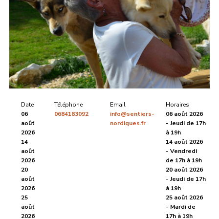
Date
Téléphone
Email
Horaires
06
0684183092
info@sentiers-
06 août 2026
août
nordiques.fr
- Jeudi de 17h
2026
à 19h
14
14 août 2026
août
- Vendredi
2026
de 17h à 19h
20
20 août 2026
août
- Jeudi de 17h
2026
à 19h
25
25 août 2026
août
- Mardi de
2026
17h à 19h