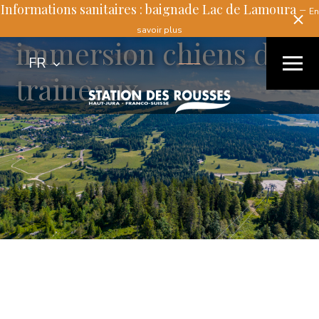
Visite de parc et
Informations sanitaires : baignade Lac de Lamoura –
En
savoir plus
immersion chiens de
FR
RECHERCHER
traineaux