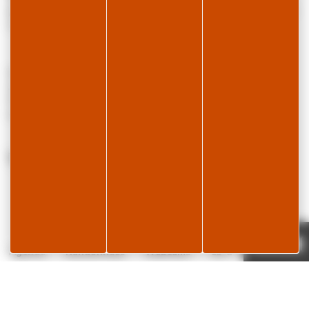
pâturages typiques du Jura et aux chalets d’alpages suisses réputés
notamment pour la fabrication du Gruyère AOP.
Saint-Cergue est également une ville étape de l’Échappée
Jurassienne, l’itinéraire de randonnée des grands sites du Jura
Franco-Suisse qui traverse le massif transfrontalier du Jura d’Ouest
en Est sur près de 350km.
Ville de Saint Cergue
Lieu
1264 SAINT-CERGUE
+
Je réserve
Page météo
Agenda
Randonnées
Webcams
15°C
−