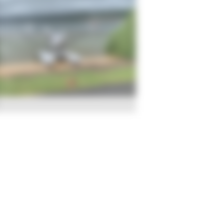
Date
Du 21 au 23 août 2026
✕
ieu
Plage de l'Abbaye
15 Place de la Tour
1344 L'ABBAYE