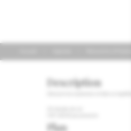
Accueil
Agenda
Rencontre d'Hydrav
Description
Découvrir les hydravions et faire un baptê
20 minutes de vol
CHF 190.00 par personne
Plan
| ©
Leaflet
OpenStreetMap