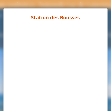
ns sanitaires : baignade Lac de Lamour
Page météo
°C
ouvrir
Séjourner
Activités
Agenda
Pra