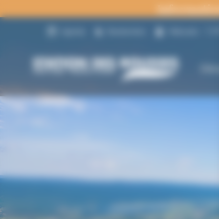
Panneau de gestion des cookies
Informatio
14
Agenda
Randonnées
Webcams
Déc