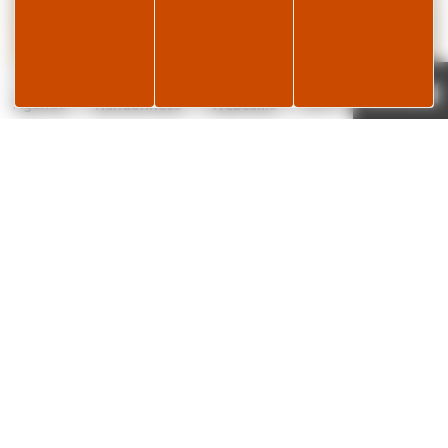
Page météo
Je réserve
23°C
Agenda
Randonnées
Webcams