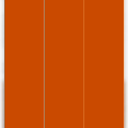
Infos pratiques : Été comme hiver, vous trouverez toutes les activités
sur la station ; les pistes de ski alpin se trouvent à 6km et les pistes
de ski de fond à 300m. Départ Skibus en hiver à 300m. En été, vous
trouverez de nombreux départs de randonnées sur la station et
pourrez profiter de la baignade dans nos lacs de montagnes. Proche
commerce alimentaire et centre village.
Services en supplément : linge de lit et de toilette, lit bébé, ménage
de fin de séjour, panier premières courses, kit ménage.