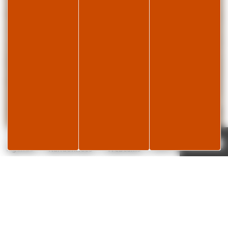
Page météo
Je réserve
23°C
Agenda
Randonnées
Webcams