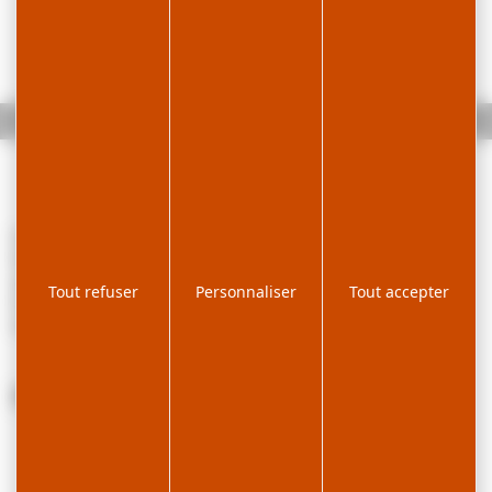
Accueil
Parking du Balancier
Stationnement gratuit (selon disponibilité) à 5 km du village des
Rousses, sur le parking du Balancier, au départ des pistes de ski
alpin.
Tout refuser
Personnaliser
Tout accepter
En hiver, prévoir de déplacer le véhicule afin de faciliter le
déneigement.
Parking du Balancier
Lieu
Route du Tabagnoz
39220 LES ROUSSES