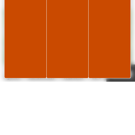
+
−
×
Route du Tabagnoz, 39220 LES ROUSSES
Je réserve
Page météo
Agenda
Randonnées
Webcams
22°C
✕