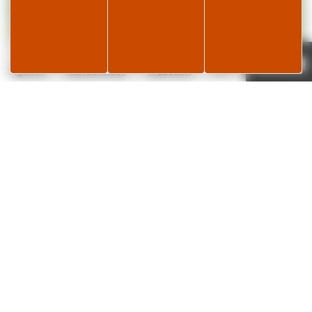
Page météo
Je réserve
19°C
Agenda
Randonnées
Webcams
✕
| ©
contributors
Leaflet
OpenStreetMap
Téléphone
03 84 60 01 64
L’histoire de la lunette… « pour en prendre
plein les yeux ! »
Un musée unique en France, une collection exceptionnelle à découvrir, une