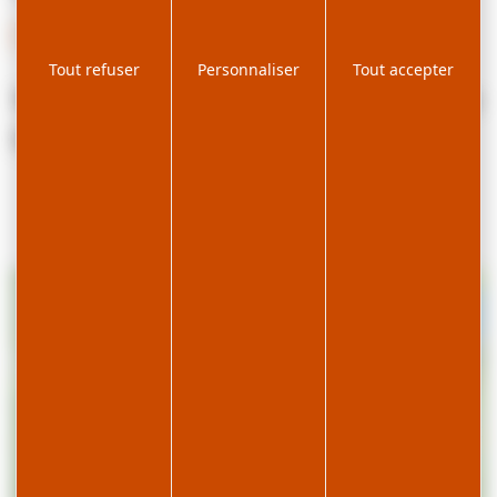
Santé / Se soigner
Tout refuser
Personnaliser
Tout accepter
Médecin généraliste, Dr. Jean-Marc
LECOINTRE
Lieu
2 place de l'Omnibus
39220 LES ROUSSES
+
−
×
2 place de l'Omnibus, 39220 LES ROUSSES