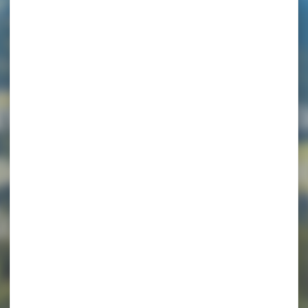
sses des Jouven
ent en résiden
R00