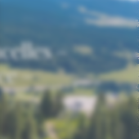
celles –
ce –