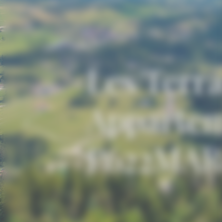
Les Terra
Appartem
P622MA