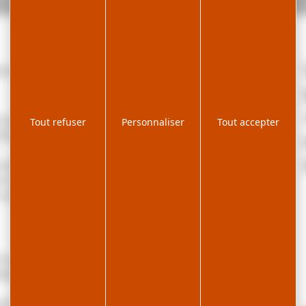
es de ski alpin.
es jouvencelles" au 3éme étage cet appartement de
Tout refuser
Personnaliser
Tout accepter
e principale avec coin repas et cuisine et d'un coin
 première chambre avec 1 lit tiroir en 2x90cm et 1 lit
| ©
Leaflet
chambre avec un lit en 140.
OpenStreetMap
complète le tout.
contributors
uverez toutes les activités sur la station ; les pistes
idence et les pistes de ski de fond se trouvent à 2km.
ts de randonnées sur la station et pourrez profiter de