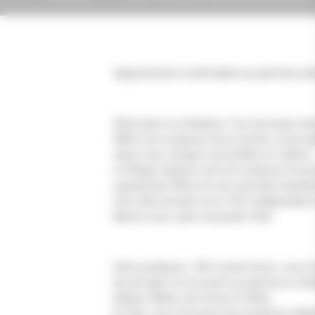
Appartement confortable au pied des pist
Situé dans la résidence "Les terrasses d
68m2 est composé d'une entrée, d'une pièc
salon avec canapé convertible en 140cm.
A l’étage l’espace nuit est composé d’une
superposés 90cm et une seconde 
Une salle de bain et un WC indépendant 
Balcon avec salon de jardin l'été.
Infos pratiques : Été comme hiver, vous tro
de ski alpin se trouvent au pied de la rés
Départ Skibus (en hiver) à 250m.
En été, vous trouverez de nombreux dépar