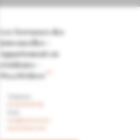
Les Terrasses des
Jouvencelles -
Appartement en
résidence -
P622MAR00
Téléphone
×
+
Les Terrasses des Jouvencelles - Appartement en
03 84 60 55 56
résidence - P622MAR00
−
Email
resa@lesrousses-
reservation.com