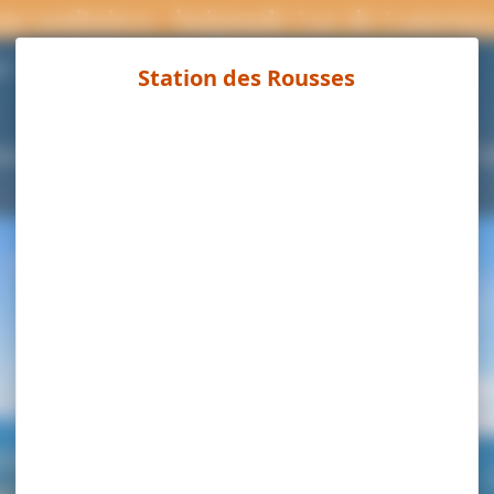
ns sanitaires : baignade Lac de Lamour
Page météo
°C
ouvrir
Séjourner
Activités
Agenda
Pra