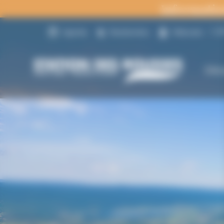
Panneau de gestion des cookies
Informatio
18
Agenda
Randonnées
Webcams
Déc