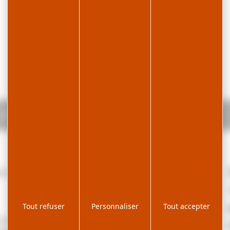
n maison - P403MAR00
 et confortable, en plein cœur du village de
Tout refuser
Personnaliser
Tout accepter
e-chaussée d'une maison est composé d'un hall