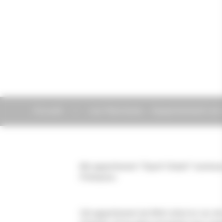
Accueil
Les Narcisses - Appartement e
Bel appartement "Esprit Chalet" lumineux
Prémanon.
Cet appartement de 60m²,situé en rez-d