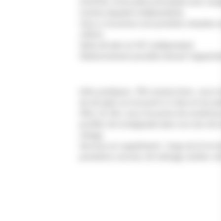
d'entrée, d'une pièce principale avec cana
Cuisine équipée indépendante.
Vous y trouverez une première chambre a
140cm.
Salle de bain et WC indépendant.
Stationnement possible devant l'apparte
Infos pratiques : Été comme hiver, vous tro
de ski alpin se trouvent à 3.1km et les p
50m. En été, vous trouverez de nombreux
profiter de la baignade dans nos lacs d
village.
Services en supplément : linge de lit et d
premières courses, kit ménage, boitier wif