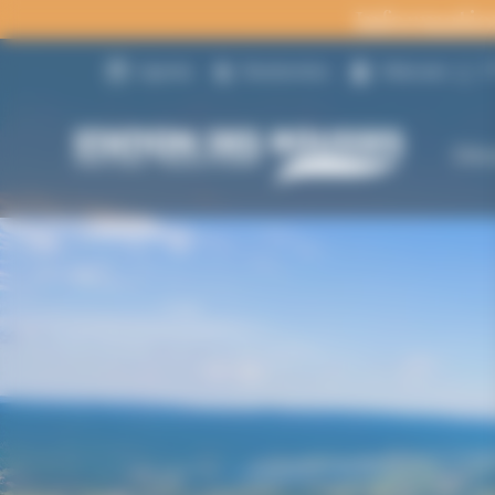
Panneau de gestion des cookies
Informatio
1
Agenda
Randonnées
Webcams
Déc