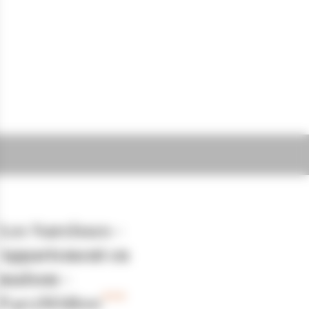
Les Narcisses -
Appartement en
maison -
P403MAR00