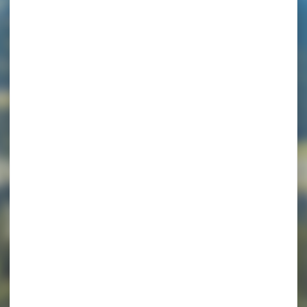
isses – Apparte
– P403MAR00