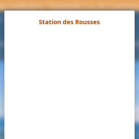
ns sanitaires : baignade Lac de Lamour
Page météo
7°C
ouvrir
Séjourner
Activités
Agenda
Pra