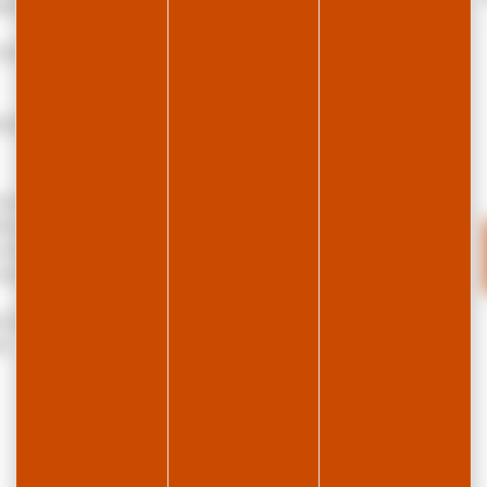
pé et fauteuils, TV, coin repas et bureau.
| ©
Leaflet
OpenStreetMap
contributors
vec deux lits de 90cm et une seconde avec un lit de
ment, garage non attenant. Animaux refusés.
uverez toutes les activités sur la station ; les pistes
istes de ski de fond à 300m. Départ Skibus en hiver à
 départs de randonnées sur la station et pourrez
e montagnes. Proche commerce alimentaire et centre
e toilette, lit bébé, ménage de fin de séjour, panier
i.