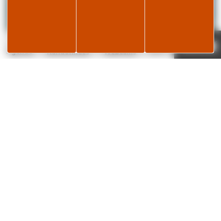
Page météo
Je réserve
23°C
Agenda
Randonnées
Webcams