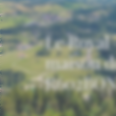
Le Royal
maison de
R602BO