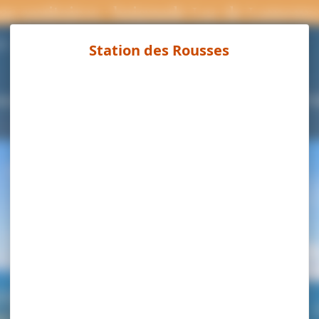
ns sanitaires : baignade Lac de Lamour
Page météo
°C
ouvrir
Séjourner
Activités
Agenda
Pra