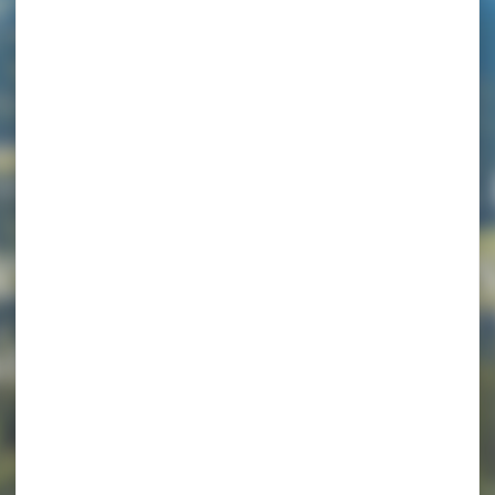
 – Appartement 
s propriétaire
N00