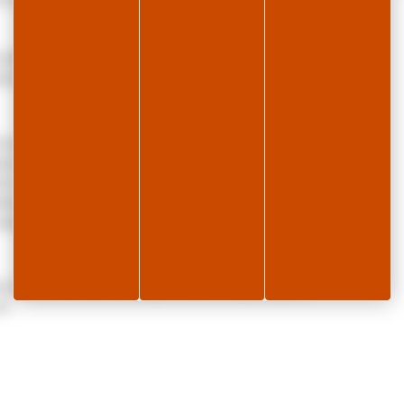
 (déneigé en hiver).
| ©
Leaflet
ctement au propriétaire sur relevé de compteur.
OpenStreetMap
contributors
uverez toutes les activités sur la station ; les pistes
istes de ski de fond à 1km. Départ Skibus en hiver au
fiter de la baignade dans nos lacs de montagnes.
llage.
e toilette, lit bébé, ménage de fin de séjour, panier
i.
Confort