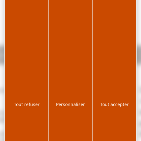
 maison des propriétaires - R602BON00
oche du centre village des Rousses.
Tout refuser
Personnaliser
Tout accepter
cet appartement de 60m² en rez-de-jardin est composé
ble, canapé convertible et un lit de 90cm.
ec 1 lit gigogne (2x90cm) et lits superposés (90cm).
it de 140cm et de rangements.