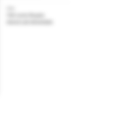
Lieu
740 route Royale
39220 LES ROUSSES
×
+
740 route Royale, 39220 LES ROUSSES
−