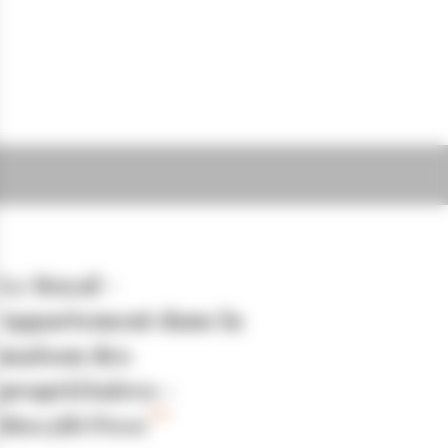
Le Royal -
Appartement dans la
maison des
propriétaires -
R602BON00