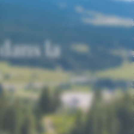
dans la
s –