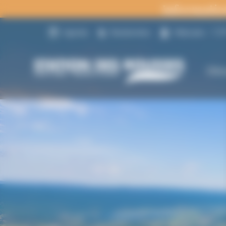
Panneau de gestion des cookies
Informatio
22
Agenda
Randonnées
Webcams
Déc