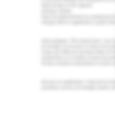
Salle de bain et WC séparés.
Animaux refusés.
Place de stationnement sur parking privé
Charges EDF en supplément, à payer dire
Infos pratiques : Été comme hiver, vous tro
de ski alpin se trouvent à 4.1km et les p
niveau de l'office du tourisme (1km). En été, vous trouverez de nombreux départs de
randonnées sur la station et pourrez pro
Proche commerce alimentaire et centre vi
Services en supplément : linge de lit et d
premières courses, kit ménage, boitier wif
Services