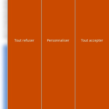
séparés. Maison non fumeurs.. Abri voiture. Les propriétaires
habitants sur place vous proposent si vous le souhaitez un
accompagnement personnalisé pour les activités de pleine nature
(initiation au ski de fond, sorties nocturnes en raquettes, balades
sportives, etc...)pour tous les âges et tous les niveaux. Venez profitez
du calme et de la quiétude de ce havre de paix , véritable invitation
au ressourcement et à la détente! Possibilité d'option ménage sur
demande auprès des propriétaires : 100 euros
Tout refuser
Personnaliser
Tout accepter