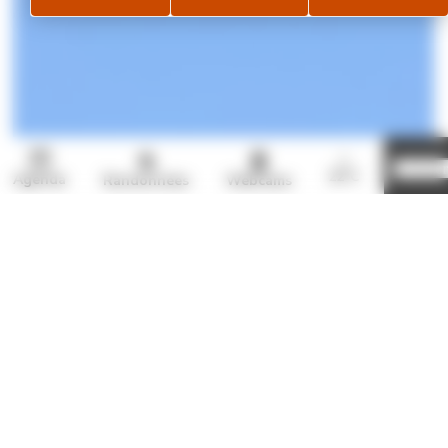
Page météo
Je rése
22°C
Agenda
Randonnées
Webcams