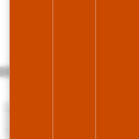
Accueil
Le Logis des Neiges
En lisière de forêt, au coeur du "paradis du ski de fond", le Logis des
Neiges, gîte entièrement neuf, vous accueille en court ou long séjour,
en famille ou entre amis. Au rez de chaussée, vous pourrez disposez
d'une cuisine-séjour-salon, 2 chambres pour 4 personnes avec 1 lit 2
places + 2 lits superposés dans coin montagne, et une chambre avec
2 lits 1place. Chaque chambre dispose d'une salle d'eau, et wc