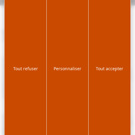
L612COM00
Belle appartement lumineux et bien équipé au centre du village de
Lamoura.
Cet appartement de 62m2 au 1er étage et composé d’un hall
d’entrée avec placard de rangement , d’une pièce principale avec
Tout refuser
Personnaliser
Tout accepter
canapé bed express d'une cuisine ouverte, d'une chambre avec un lit
en 140 et lit en 80cm et une seconde chambre avec 2 lits en 90. Une
salle d’eau et un wc indépendant complète le tout.
Parking extérieur public face à la résidence
Local à skis individuel/local vélo collectif.
Infos pratiques : Été comme hiver, vous trouverez toutes les activités
à proximité ; les pistes de ski alpin se trouve à 3.5km et le départ des
pistes de ski de fond à 50m, en face de la résidence.