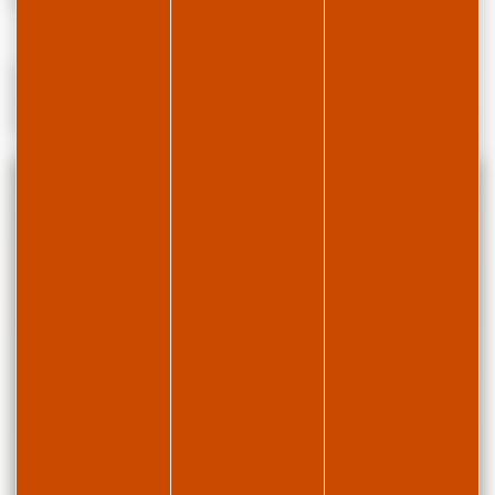
Départ Skibus au pied de la résidence.
En été, vous trouverez de nombreux départs de randonnées autour
du logement et sur la station ainsi que le lac de Lamoura à 1km.
Les commerces les plus proches se trouvent au pied de la résidence.