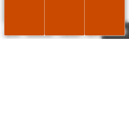
Je réserve
Page météo
Agenda
Randonnées
Webcams
21°C
✕
L’histoire de la lunette… « pour en prendre
plein les yeux ! »