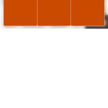
Je réserve
Page météo
Agenda
Randonnées
Webcams
14°C
✕
L’histoire de la lunette… « pour en prendre
plein les yeux ! »