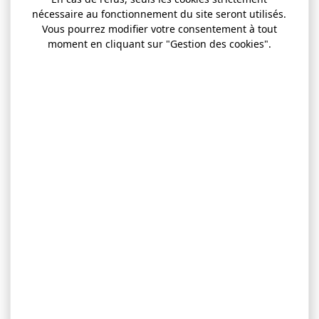
nécessaire au fonctionnement du site seront utilisés.
Vous pourrez modifier votre consentement à tout
moment en cliquant sur "Gestion des cookies".