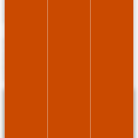
Local à skis individuel, local à vélos collectif.
Logement pour 3 adultes max + 1 enfant ou 2 adultes et 2 enfants.
Lave-linge.
Luges et jeux de société pour les enfants.
En hiver, vous trouverez le départ des pistes de ski alpin aux
Jouvencelles à 3km et des départs de ski de fond à coté de la
résidence. Départ Skibus à 50m de la résidence.
En été, vous trouverez de nombreux départs de randonnées à
proximité et sur la station ainsi que le lac des Rousses à 12km.
Les commerces se trouvent sur place, en bas de la résidence, le
village des Rousses se trouve à 8km.