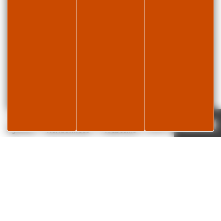
Page météo
Je réserve
17°C
Agenda
Randonnées
Webcams
✕