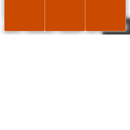
Je réserve
Page météo
Agenda
Randonnées
Webcams
14°C
✕
L’histoire de la lunette… « pour en prendre
plein les yeux ! »