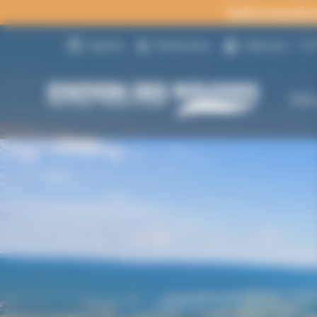
Panneau de gestion des cookies
Informatio
14
Agenda
Randonnées
Webcams
Déc