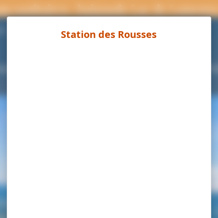
ns sanitaires : baignade Lac de Lamour
Page météo
°C
ouvrir
Séjourner
Activités
Agenda
Pra