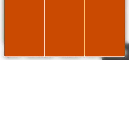
Page météo
Je réserve
19°C
Agenda
Randonnées
Webcams
✕