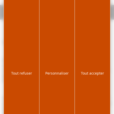
Accueil
L'Orée des Pistes - Studio en résidence -
R302DEV00
Studio fonctionnel et lumineux, proche centre village.
Situé dans la résidence "L’Orée Des Pistes", le studio de 31m² , au
rez de chaussé d'une pièce principale avec coin repas et kitchenette
et canapé clic clac. Un coin nuit fermé avec un lit de 140cm. Salle de
Tout refuser
Personnaliser
Tout accepter
douche et WC séparé. Un balcon terrasse.
Place de stationnement privé en parking souterrain.
Infos pratiques : Été comme hiver, vous trouverez toutes les activités
sur la station ; les pistes de ski alpin se trouvent à 5.5km et les pistes
de ski de fond à 1.3m. Départ Skibus en hiver à 600m. En été, vous
trouverez de nombreux départs de randonnées sur la station et