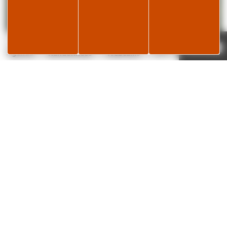
Page météo
Je réserve
18°C
Agenda
Randonnées
Webcams