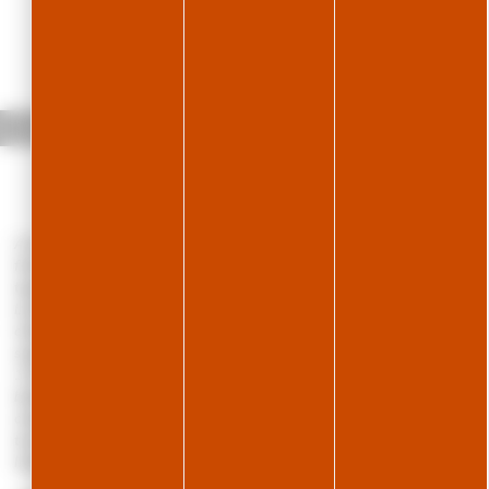
Accueil
L'Escapade
A quelques pas du centre du village et tout près des pistes de ski de
fond, gîte de plain -pied aménagé au rez de chaussée d'une ferme
typique du Haut Jura. Cuisine intégrée toute équipée, salon - séjour (
Lecteur DVD), 2 salle de Bain, 2 toilettes dont un indépendant, une
chambre avec 1 lit 2places et une chambre avec 4 lits simples dont 2
superposés + 2 lits dont un gigogne t et une troisième chambre avec
1 lit 2places. Chauffage central. Terrain attenant non clos, terrasse,
barbecue, salon de jardin. Parking déneigé l'hiver. Local à skis
chauffé. Vue imprenable sur la nature environnante depuis la
terrasse, bercé par le son des clarines. Toutes charges comprises.
Informations complémentaires : gîte non fumeur - fête non acceptée