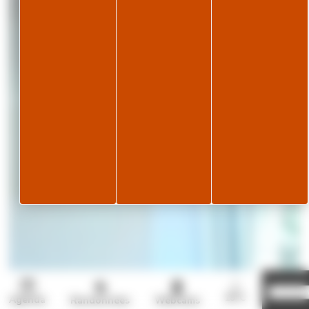
Page météo
Je réser
19°C
Agenda
Randonnées
Webcams