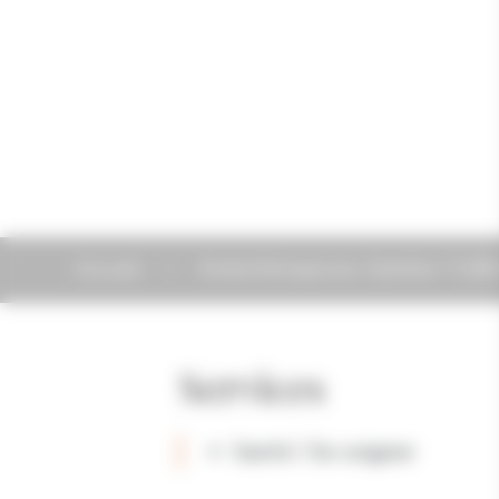
Accueil
Kinésithérapeute, Ophélie TUB
Services
Santé / Se soigner