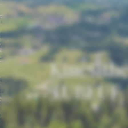
Kinésith
TUBEUF