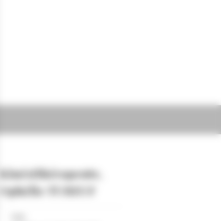
Kinésithérapeute,
Ophélie TUBEUF
Lieu