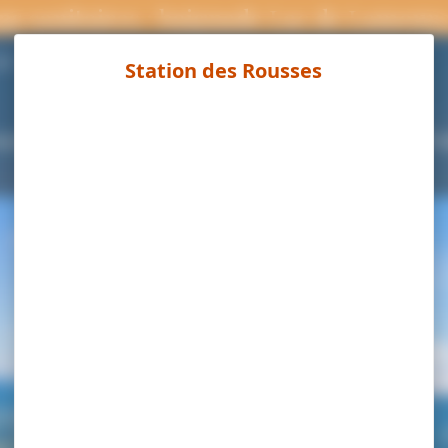
ns sanitaires : baignade Lac de Lamour
Page météo
3°C
ouvrir
Séjourner
Activités
Agenda
Pra