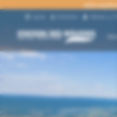
Panneau de gestion des cookies
Informatio
2
Agenda
Randonnées
Webcams
Déc