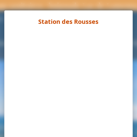
ns sanitaires : baignade Lac de Lamour
Page météo
°C
ouvrir
Séjourner
Activités
Agenda
Pra