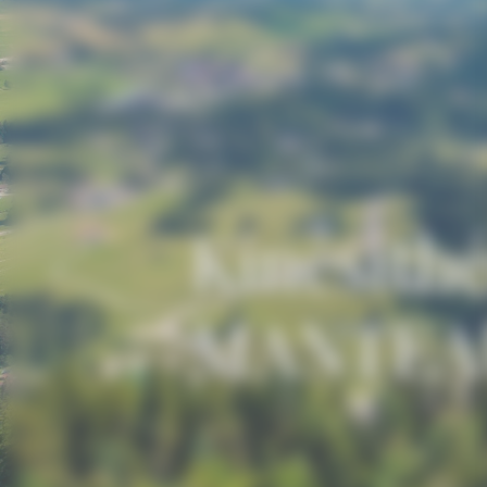
Kinésith
MANTEA