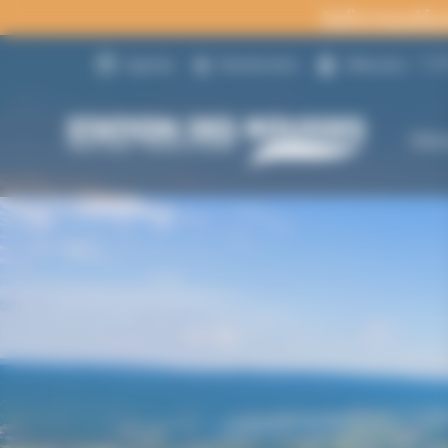
Panneau de gestion des cookies
Informatio
15
Agenda
Randonnées
Webcams
Déc