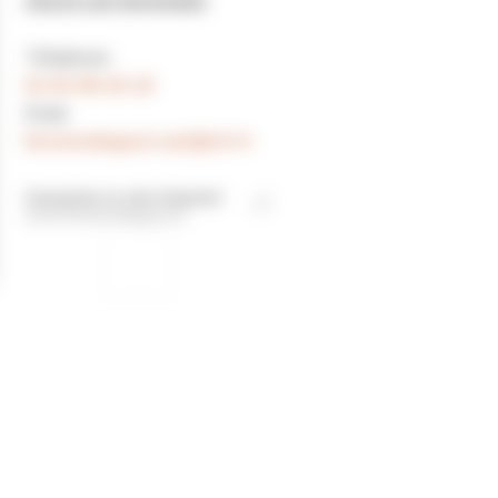
39220 LES ROUSSES
Téléphone
×
+
22 route du Noirmont, 39220 LES ROUSSES
03 63 68 40 16
−
Email
histoiredegout.sarl@sfr.fr
Consulter le site Internet
www.histoiredegout.fr
✕