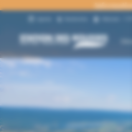
Panneau de gestion des cookies
Informatio
15
Agenda
Randonnées
Webcams
Déc