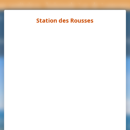
ns sanitaires : baignade Lac de Lamour
Page météo
°C
ouvrir
Séjourner
Activités
Agenda
Pra