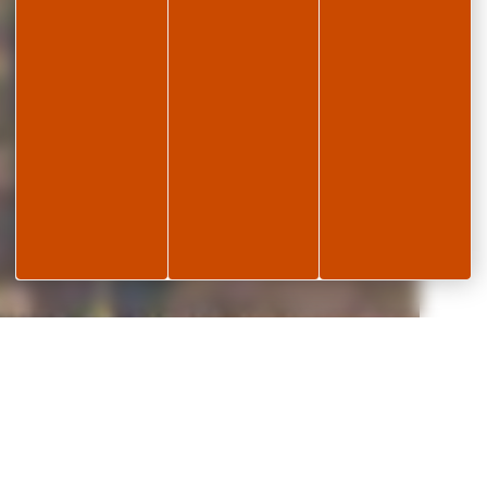
Leaflet
OpenStreetMap
contributors