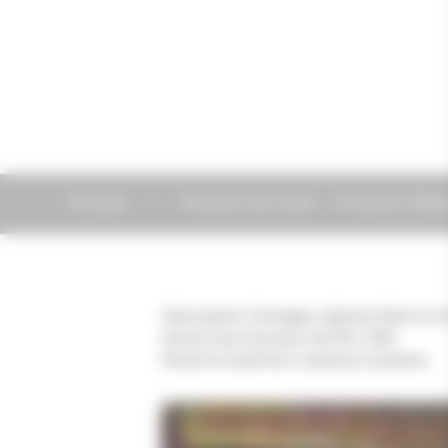
Accueil
Histoire de Goût - Produits Rég
Charcuterie, fromages, épicerie fines et v
Ouvert tous les jours de 9h à 19h.
Fermé le lundi hors vacances scolaires.