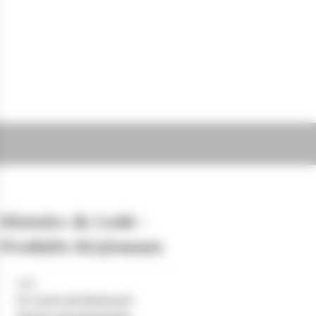
Histoire de Goût -
Produits Régionaux
Lieu
22 route du Noirmont