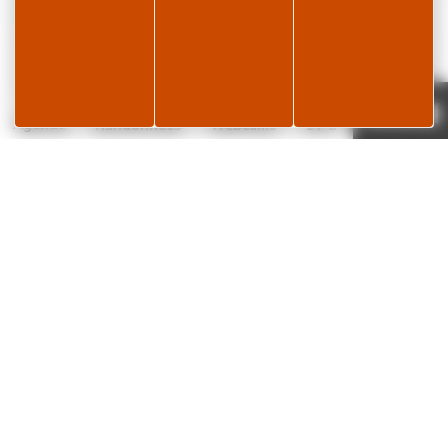
Je réserve
Page météo
Agenda
Randonnées
Webcams
14°C
✕
L’histoire de la lunette… « pour en prendre