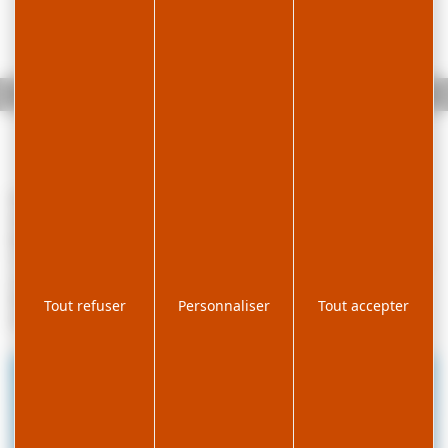
Accueil
Golf du Rochat
Parcours 18 trous, Par 71, Pitch & Putt 5 trous, Practice & Club
House. Stages et leçons particulières.
Bar-restaurant avec terrasse.
Compétitions ouvertes à tous de mai à octobre le dimanche matin et
compétitions de classement (9 et 18 trous) le vendredi à 14h.
Membre du réseau "Le Club Golf".
Tout refuser
Personnaliser
Tout accepter
Ouvert tous les jours : 15/04 - 15/11, 8h-19h.