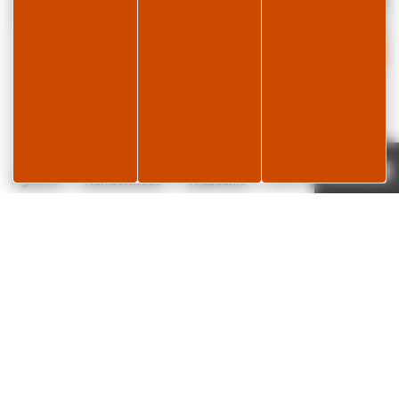
Date
Téléphone
22 août 2026
07 89 58 93 92
Lieu
Place du village
Page météo
Je réserve
17°C
Agenda
Randonnées
Webcams
Place du 19 mars 1962
39220 PREMANON
✕
Ajouter à mon agenda Google
Description
Le programme du samedi 23 août :