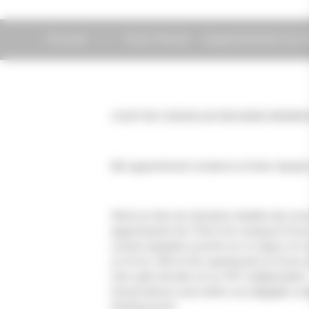
Accueil
Felix Peclet - Appartement en 
COUP DE COEUR LES ROUSSES RESER
Situé en face du domaine skiable des Jouv
appartement de 72m2 est composé d’une e
cuisine équipée ouverte sur le séjour et
un lit en 140 et lits superposés et d'un
Une salle de bain et un WC indépendant
Grand balcon avec belle vue dégagée com
Parking privé