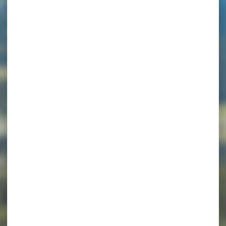
let – Apparteme
e – P613FUR00