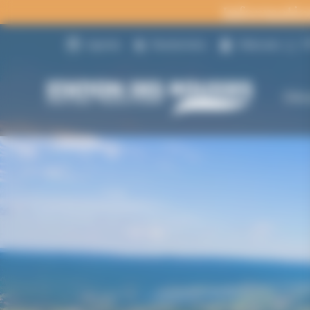
Panneau de gestion des cookies
Informatio
1
Agenda
Randonnées
Webcams
Déc