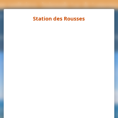
ns sanitaires : baignade Lac de Lamour
Page météo
9°C
ouvrir
Séjourner
Activités
Agenda
Pra