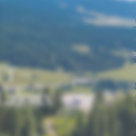
TT –
 Lajoux