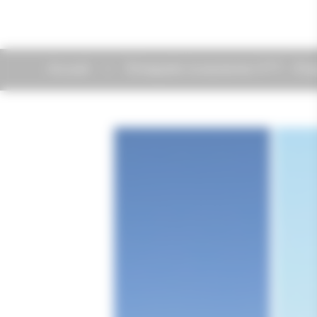
Accueil
Échappée Jurassienne VTT - Étap