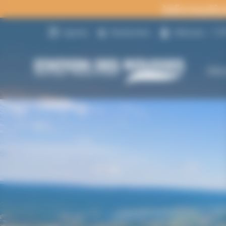
Panneau de gestion des cookies
Informatio
18
Agenda
Randonnées
Webcams
Déc