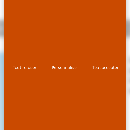
e 13 : Les Rousses - Lajoux
Tout refuser
Personnaliser
Tout accepter
| ©
Leaflet
OpenStreetMap
contributors