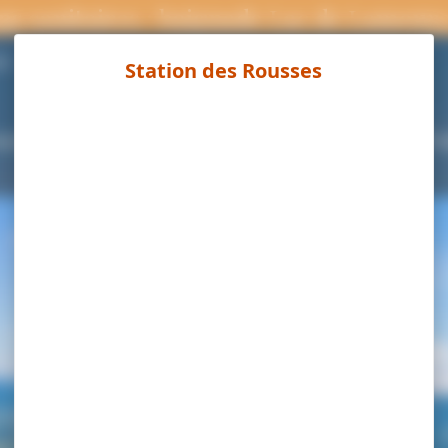
ns sanitaires : baignade Lac de Lamour
Page météo
°C
ouvrir
Séjourner
Activités
Agenda
Pra