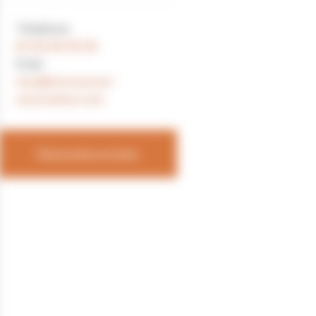
Téléphone
×
+
Chalet - P603BEN00
03 84 60 55 56
−
Email
resa@lesrousses-
reservation.com
Réservation en ligne