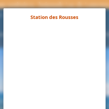
ns sanitaires : baignade Lac de Lamour
Page météo
°C
ouvrir
Séjourner
Activités
Agenda
Pra