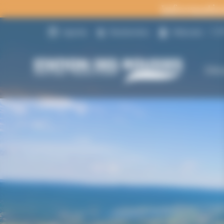
Panneau de gestion des cookies
Informatio
23
Agenda
Randonnées
Webcams
Déc