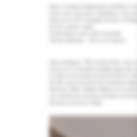
Dans ce chalet indépendant de 85m2 vous
local a ski, ainsi que 2 chambres, l’une av
d’eau et un WC complète le tout. A l’éta
et coin cuisine-repas.
Grand balcon avec salon de jardin
Terrain attenant - Vue sur la nature
Infos pratiques : Été comme hiver, vous tr
trouve sur le domaine skiable alpin des J
à 1.4km et les pistes de ski de fond à 1.4
En été, vous trouverez de nombreux dépar
Rousses à 8km. Départ Skibus sur le park
Les commerces les plus proches se trouve
Rousses se trouve à 6km.