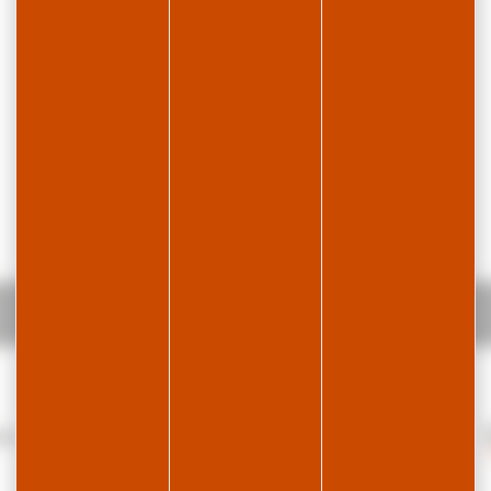
ux.
| ©
Leaflet