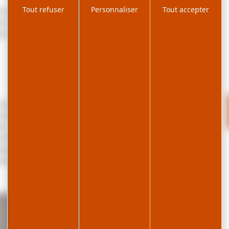
OpenStreetMap
Tout refuser
Personnaliser
Tout accepter
 trouverez au rez-de-chaussée un hall d’entrée avec
contributors
ec 2 lits simples et l’une avec 1 lit double, une salle
ge vous trouverez une pièce principale avec coin salon
ouverez toutes les activités à proximité ; le chalet se
ouvencelles. Le départ des pistes de ski alpin se trouve
km.
ts de randonnées sur la station ainsi que le lac des
ing des Jouvencelles en hiver à 1.4km.
nt au village de Prémanon à 4km, le village des