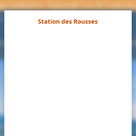
ns sanitaires : baignade Lac de Lamour
Page météo
°C
ouvrir
Séjourner
Activités
Agenda
Pra