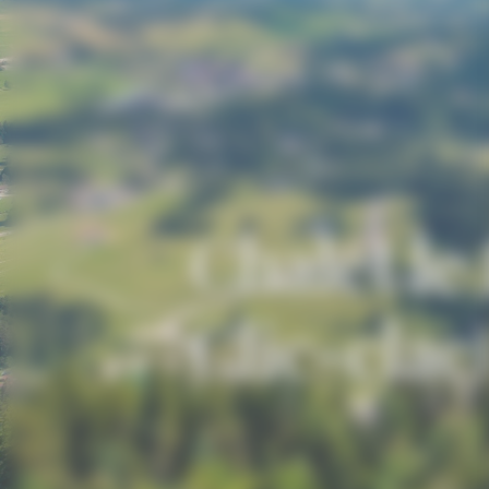
Chalet le
Clic-clac