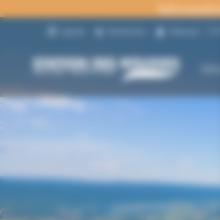
Panneau de gestion des cookies
Informatio
14
Agenda
Randonnées
Webcams
Déc