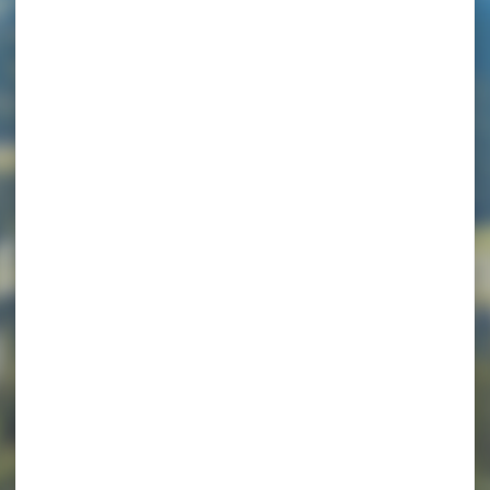
 Dahut (4 perso
)