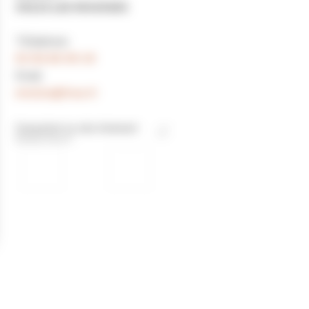
39220 LES ROUSSES
Téléphone
03 84 60 09 19
Email
mtolle@free.fr
Consulter le site Internet
mtolle.free.fr