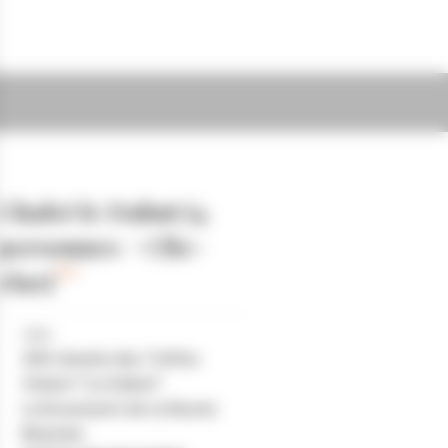
Chalet le Dahut (4
personnes + Clic-
clac)
Lieu
284 chemin des Tuffes
Chalet "Le Dahut"
Lotissement de la Route
Blanche