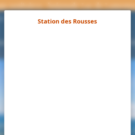
ns sanitaires : baignade Lac de Lamour
Page météo
9°C
ouvrir
Séjourner
Activités
Agenda
Pra