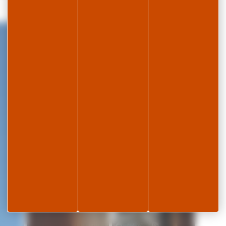
| ©
Leaflet
OpenStreetMap
contributors