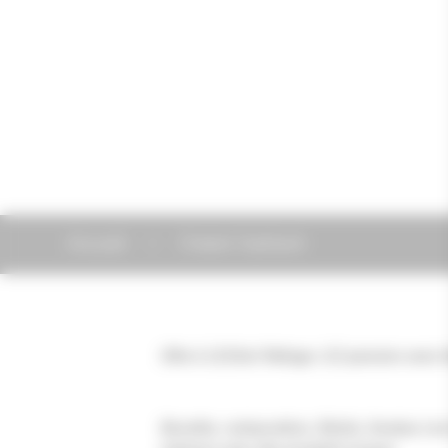
Accueil
Chalet Gaillard
Gîte à 1232m/ Refuge: 1/2 pension avec 
Buvette, restauration, Röstis, fondue ( en hiver) Plan