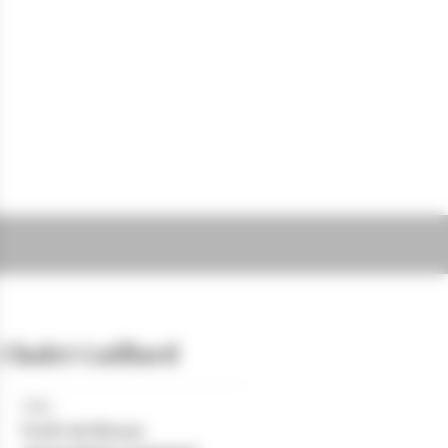
Chalet Gaillard
Lieu
Forêt du Risoux