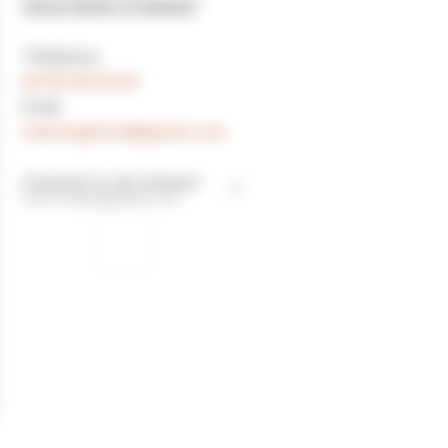
39220 BOIS-D'AMONT
Téléphone
×
+
Forêt du Risoux, 39220 BOIS-D'AMONT
06 85 58 59 09
−
Email
chaletgaillard@gmail.com
Consulter le site Internet
www.chaletgaillard.com