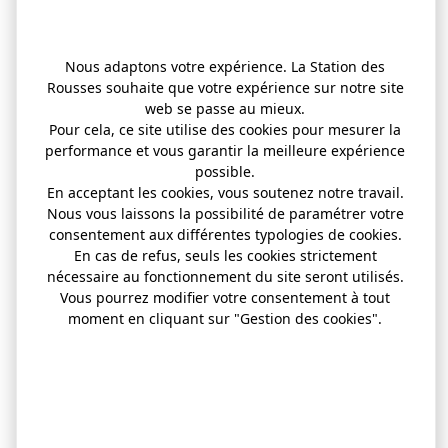
Nous adaptons votre expérience. La Station des
Rousses souhaite que votre expérience sur notre site
web se passe au mieux.
Pour cela, ce site utilise des cookies pour mesurer la
performance et vous garantir la meilleure expérience
possible.
En acceptant les cookies, vous soutenez notre travail.
Nous vous laissons la possibilité de paramétrer votre
consentement aux différentes typologies de cookies.
En cas de refus, seuls les cookies strictement
nécessaire au fonctionnement du site seront utilisés.
Vous pourrez modifier votre consentement à tout
moment en cliquant sur "Gestion des cookies".