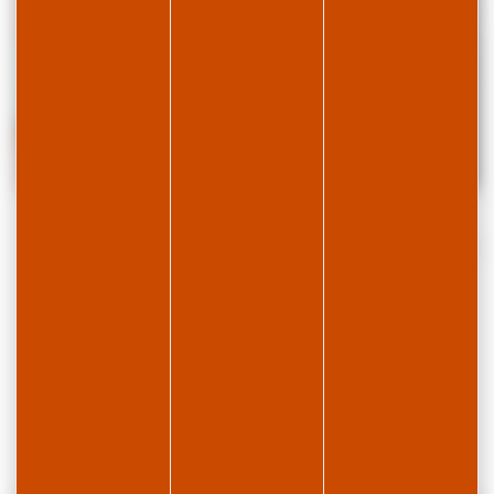
Date
Téléphone
Email
Horaires
14
03 84 42 65 06
contact.asf@hautjurasaintclaude.fr
14 août 2026
août
- Vendredi de
2026
16h à 17h
Lieu
L' Atelier des Savoir-Faire
1 Grand'Rue
39170 RAVILLOLES
Consulter le site Internet