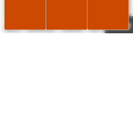
Je réserve
Page météo
Agenda
Randonnées
Webcams
22°C
✕
L’histoire de la lunette… « pour en prendre
plein les yeux ! »
Un musée unique en France, une collection exceptionnelle à découvrir, une