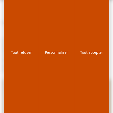
Appartement en maison, situé au centre du village.
Tarifs:
Hiver 2022-2023: Semaine haute saison à partir de: 870€. Semaine
basse saison à partir de 590€. Semaines de Noël et jour de l'An :
Tout refuser
Personnaliser
Tout accepter
730€ Charges comprises.
Été 2023: Semaine haute saison à partir de 620€. Semaine basse
saison à partir de 500€. Charges comprises.
Week-end Hors vacances : 300€