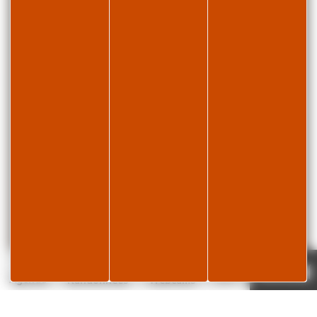
Page météo
Je réserve
19°C
Agenda
Randonnées
Webcams