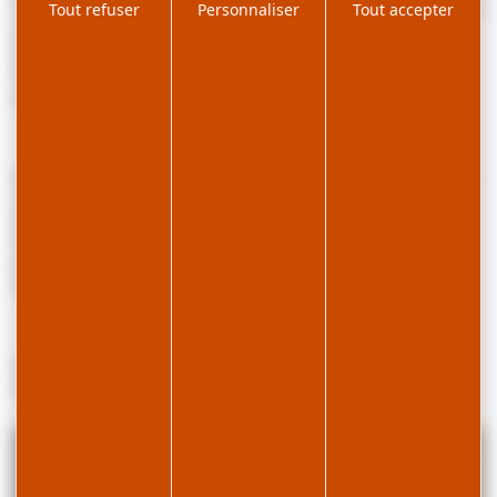
Tout refuser
Personnaliser
Tout accepter
Une chambre avec un lit double en 140cm et d'une seconde chambre
avec 2 lits en 80cm.
Salle d’eau et WC.
Un accès extérieur sur petit balcon complète le tout. Parking privé à
la résidence.
Infos pratiques : Été comme hiver, vous trouverez toutes les activités
sur la station ; les pistes de ski alpin se trouvent à 2km et les pistes
de ski de fond à 2km. Départ Skibus en hiver à 100m. En été, vous
trouverez de nombreux départs de randonnées sur la station et
pourrez profiter de la baignade dans nos lacs de montagnes. Proche
commerce alimentaire et centre village.
Services en supplément : linge de lit et de toilette, lit bébé, ménage
de fin de séjour, panier premières courses, kit ménage, boitier wifi.