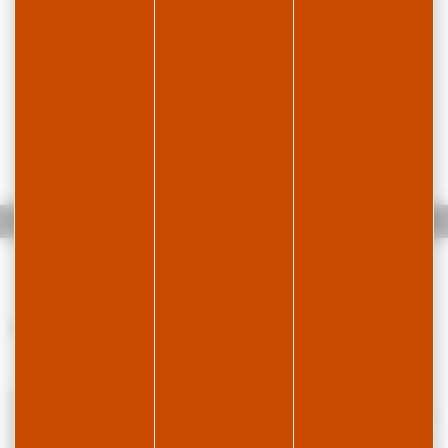
Accueil
Appartement en résidence - R523GOU00
Appartement confortable et lumineux, proche de la frontière suisse.
Situé en résidence l’appartement de 59m² au 2ème étage est
composé d'une pièce principale avec coin cuisine équipée ouverte sur
le coin repas et salon avec canapé convertible en 140cm.