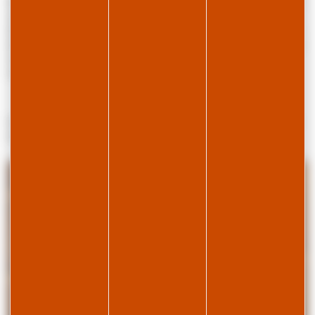
Infos pratiques : Été comme hiver, vous trouverez toutes les activités
sur la station ; les pistes de ski alpin se trouvent à 5km et les pistes
de ski de fond à 800m. En été, vous trouverez de nombreux départs
de randonnées sur la station et pourrez profiter de la baignade dans
nos lacs de montagnes. Proche commerce alimentaire et centre
village.
Services en supplément : linge de lit et de toilette, lit bébé, ménage
de fin de séjour, panier premières courses, kit ménage, boitier wifi.