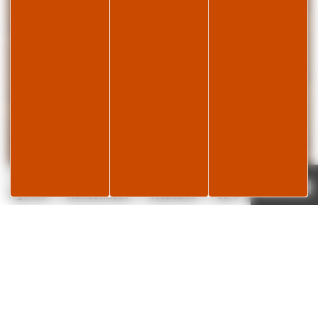
Je réserve
Page météo
Agenda
Randonnées
Webcams
18°C
✕