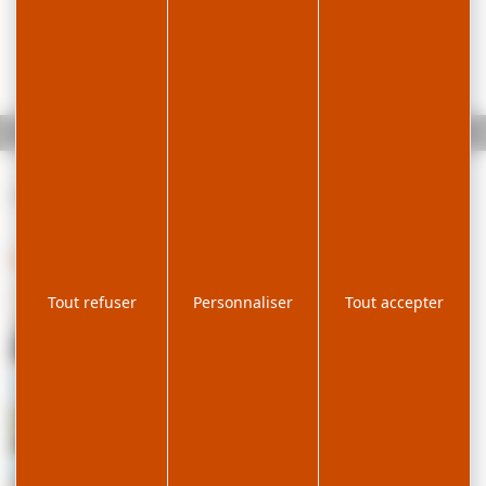
Accueil
Concert
Il n'y a aucun article pour le moment
Les derniers posts
Tout refuser
Personnaliser
Tout accepter
Bon plan
Famille
Nouveauté de l'été : le Festival de Magie
Bon plan
Nouveauté
Nouveau ! Le Bike Park au Fort des Rousses