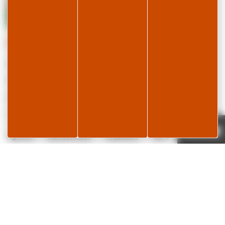
Famille
Temps fort
Tour de France à la Station des Rousses
Catégories
(2)
Bon plan
(5)
Famille
(1)
Nouveauté
(1)
Témoignage
Je réserve
(2)
Temps fort
Page météo
Agenda
Randonnées
Webcams
18°C
✕
APPLICATION