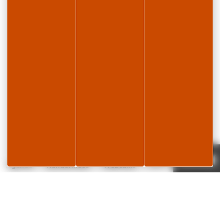
Page météo
Je réserve
21°C
Agenda
Randonnées
Webcams
retour page D’ACCUEIL